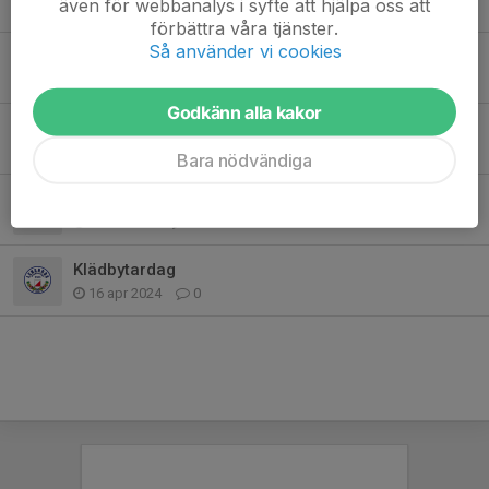
även för webbanalys i syfte att hjälpa oss att
26 aug 2025
0
förbättra våra tjänster.
Så använder vi cookies
Klubbarbete Bondens Marknad
7 jul 2025
0
Godkänn alla kakor
Leksandstrippeln 26-27 april
8 apr 2025
0
Bara nödvändiga
Snart börjar orienterings säsongen
4 mar 2025
0
Klädbytardag
16 apr 2024
0