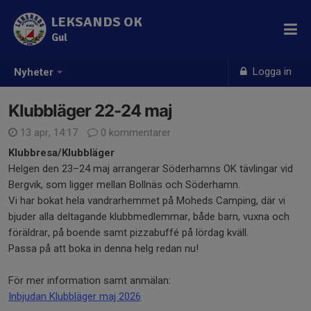
LEKSANDS OK
Gul
Logga in
Nyheter
Klubbläger 22-24 maj
13 apr, 14:17
0 kommentarer
Klubbresa/Klubbläger
Helgen den 23–24 maj arrangerar Söderhamns OK tävlingar vid
Bergvik, som ligger mellan Bollnäs och Söderhamn.
Vi har bokat hela vandrarhemmet på Moheds Camping, där vi
bjuder alla deltagande klubbmedlemmar, både barn, vuxna och
föräldrar, på boende samt pizzabuffé på lördag kväll.
Passa på att boka in denna helg redan nu!
För mer information samt anmälan:
Inbjudan Klubbläger maj 2026