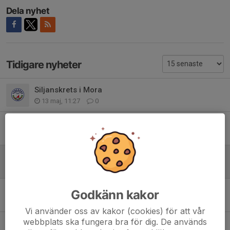
Dela nyhet
Tidigare nyheter
Siljanskrets i Mora
13 maj, 11:27
0
Klädbytardag
23 apr, 11:37
0
Klubbläger 22-24 maj
13 apr, 14:17
0
Tisdagensträning
Godkänn kakor
1 sep 2025
0
Vi använder oss av kakor (cookies) för att vår
webbplats ska fungera bra för dig. De används
Dagens träning