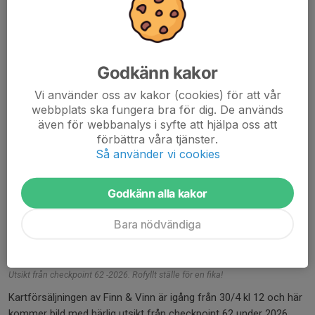
Godkänn kakor
Vi använder oss av kakor (cookies) för att vår
webbplats ska fungera bra för dig. De används
även för webbanalys i syfte att hjälpa oss att
förbättra våra tjänster.
Så använder vi cookies
Godkänn alla kakor
Bara nödvändiga
Utsikt från checkpoint 62 -2026. Rofyllt ställe för en fika!
Kartförsäljningen av Finn & Vinn är igång från 30/4 kl 12 och här
kommer bild med härlig utsikt från checkpoint 62 under 2026.