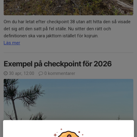
Om du har letat efter checkpoint 38 utan att hitta den så visade
det sig att den satt på fel ställe. Nu sitter den rätt och
definitionen ska vara jakttorn istället för kojruin.
Läs mer
Exempel på checkpoint för 2026
30 apr, 12:00
0 kommentarer