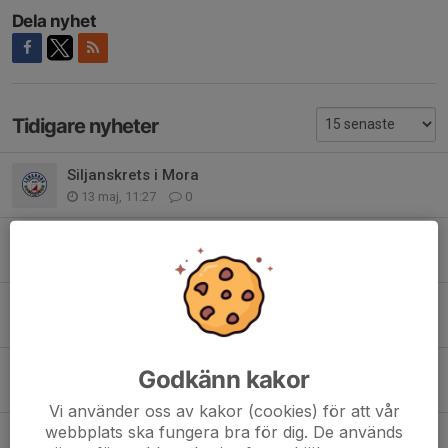
Dela nyhet
Tidigare nyheter
Siljanskrets i Mora
13 maj, 11:27
0
Klädbytardag
23 apr, 11:37
0
Klubbläger 22-24 maj
13 apr, 14:17
0
Tisdagensträning
Godkänn kakor
1 sep 2025
0
Vi använder oss av kakor (cookies) för att vår
webbplats ska fungera bra för dig. De används
Dagens träning