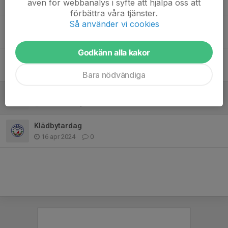
även för webbanalys i syfte att hjälpa oss att
26 aug 2025
0
förbättra våra tjänster.
Så använder vi cookies
Klubbarbete Bondens Marknad
7 jul 2025
0
Godkänn alla kakor
Leksandstrippeln 26-27 april
8 apr 2025
0
Bara nödvändiga
Snart börjar orienterings säsongen
4 mar 2025
0
Klädbytardag
16 apr 2024
0