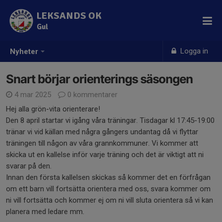
LEKSANDS OK
Gul
Logga in
Nyheter
Snart börjar orienterings säsongen
4 mar 2025
0 kommentarer
Hej alla grön-vita orienterare!
Den 8 april startar vi igång våra träningar. Tisdagar kl 17:45-19:00
tränar vi vid källan med några gångers undantag då vi flyttar
träningen till någon av våra grannkommuner. Vi kommer att
skicka ut en kallelse inför varje träning och det är viktigt att ni
svarar på den.
Innan den första kallelsen skickas så kommer det en förfrågan
om ett barn vill fortsätta orientera med oss, svara kommer om
ni vill fortsätta och kommer ej om ni vill sluta orientera så vi kan
planera med ledare mm.