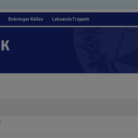
Bokningar Källan
LeksandsTrippeln
OK
k