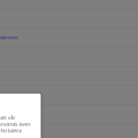
ndersson
att vår
 används även
 förbättra