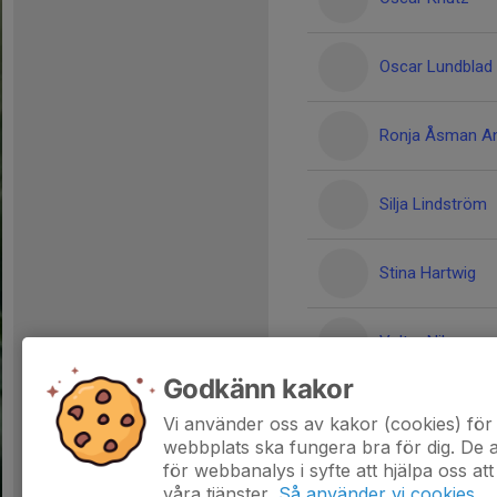
Oscar Lundblad
Ronja Åsman A
Silja Lindström
Stina Hartwig
Valter Nilsson
Godkänn kakor
Viktor Bäck
Vi använder oss av kakor (cookies) för 
webbplats ska fungera bra för dig. De
för webbanalys i syfte att hjälpa oss att
våra tjänster.
Så använder vi cookies