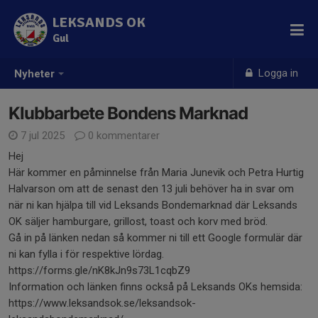
LEKSANDS OK
Gul
Logga in
Nyheter
Klubbarbete Bondens Marknad
7 jul 2025
0 kommentarer
Hej
Här kommer en påminnelse från Maria Junevik och Petra Hurtig
Halvarson om att de senast den 13 juli behöver ha in svar om
när ni kan hjälpa till vid Leksands Bondemarknad där Leksands
OK säljer hamburgare, grillost, toast och korv med bröd.
Gå in på länken nedan så kommer ni till ett Google formulär där
ni kan fylla i för respektive lördag.
https://forms.gle/nK8kJn9s73L1cqbZ9
Information och länken finns också på Leksands OKs hemsida:
https://www.leksandsok.se/leksandsok-