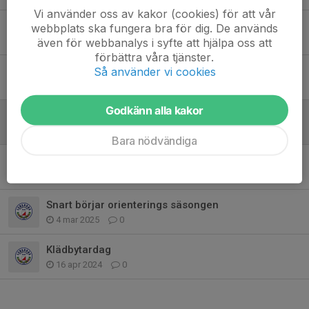
Vi använder oss av kakor (cookies) för att vår
Tisdagensträning
webbplats ska fungera bra för dig. De används
1 sep 2025
0
även för webbanalys i syfte att hjälpa oss att
förbättra våra tjänster.
Dagens träning
Så använder vi cookies
26 aug 2025
0
Godkänn alla kakor
Klubbarbete Bondens Marknad
7 jul 2025
0
Bara nödvändiga
Leksandstrippeln 26-27 april
8 apr 2025
0
Snart börjar orienterings säsongen
4 mar 2025
0
Klädbytardag
16 apr 2024
0