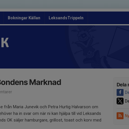
Bokningar Källan
LeksandsTrippeln
OK
Bondens Marknad
Dela 
ntarer
De
De
 från Maria Junevik och Petra Hurtig Halvarson om
ehöver ha in svar om när ni kan hjälpa till vid Leksands
Ny
s OK säljer hamburgare, grillost, toast och korv med