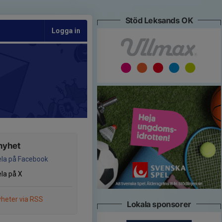
Stöd Leksands OK
Logga in
nyhet
la på Facebook
la på X
heter via RSS
Lokala sponsorer