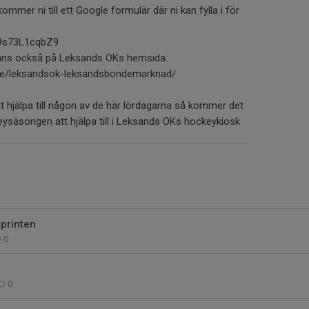
mmer ni till ett Google formulär där ni kan fylla i för
n9s73L1cqbZ9
inns också på Leksands OKs hemsida:
se/leksandsok-leksandsbondemarknad/
tt hjälpa till någon av de här lördagarna så kommer det
ckeysäsongen att hjälpa till i Leksands OKs hockeykiosk
printen
0
0