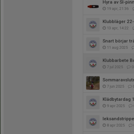
Hyra av SI-pin
19 apr, 21:36
Klubbläger 22
13 apr, 14:22
Snart börjar t
11 aug 2025
Klubbarbete 
7 jul 2025
0
Sommaravslutni
7 jun 2025
Klädbytardag 
9 apr 2025
leksandstrippe
8 apr 2025