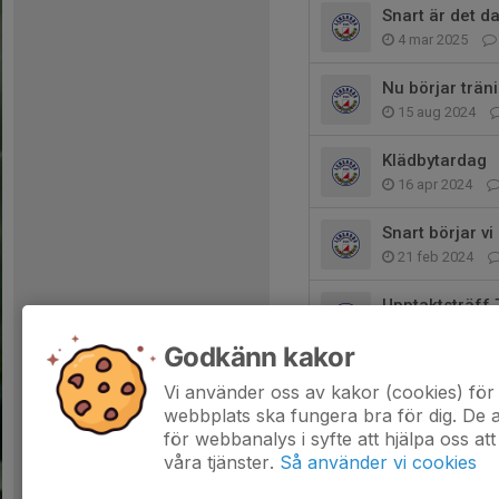
Snart är det d
4 mar 2025
Nu börjar trän
15 aug 2024
Klädbytardag
16 apr 2024
Snart börjar v
21 feb 2024
Upptaktsträff
22 feb 2023
Godkänn kakor
Snart är det d
Vi använder oss av kakor (cookies) för 
15 feb 2023
webbplats ska fungera bra för dig. De
för webbanalys i syfte att hjälpa oss att
våra tjänster.
Så använder vi cookies