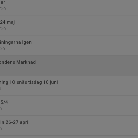
nar
0
-24 maj
0
räningarna igen
0
Bondens Marknad
ng i Olsnäs tisdag 10 juni
0
15/4
0
ln 26-27 april
0