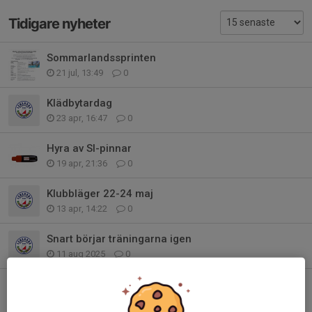
Tidigare nyheter
Sommarlandssprinten
21 jul, 13:49
0
Klädbytardag
23 apr, 16:47
0
Hyra av SI-pinnar
19 apr, 21:36
0
Klubbläger 22-24 maj
13 apr, 14:22
0
Snart börjar träningarna igen
11 aug 2025
0
Klubbarbete Bondens Marknad
7 jul 2025
0