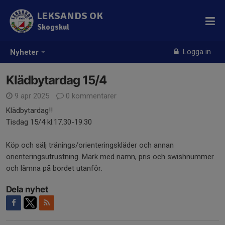
LEKSANDS OK
Skogskul
Logga in
Nyheter
Klädbytardag 15/4
9 apr 2025
0 kommentarer
Klädbytardag‼️
Tisdag 15/4 kl.17.30-19.30
Köp och sälj tränings/orienteringskläder och annan
orienteringsutrustning. Märk med namn, pris och swishnummer
och lämna på bordet utanför.
Dela nyhet