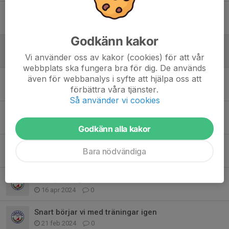
Sommaravslutning i Olsnäs tisdag 10 juni
7 jun 2025
0
Godkänn kakor
Klädbytardag 15/4
Vi använder oss av kakor (cookies) för att vår
9 apr 2025
0
webbplats ska fungera bra för dig. De används
även för webbanalys i syfte att hjälpa oss att
leksandstrippeln 26-27 april
förbättra våra tjänster.
8 apr 2025
0
Så använder vi cookies
Snart är det dags för orientering Igen
4 mar 2025
0
Godkänn alla kakor
Nu börjar träningarna igen
Bara nödvändiga
15 aug 2024
0
Klädbytardag
16 apr 2024
0
Snart börjar vi med träningar igen
21 feb 2024
0