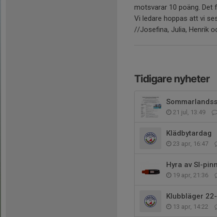
motsvarar 10 poäng. Det f
Vi ledare hoppas att vi se
//Josefina, Julia, Henrik 
Tidigare nyheter
Sommarlandss
21 jul, 13:49
Klädbytardag
23 apr, 16:47
Hyra av SI-pin
19 apr, 21:36
Klubbläger 22
13 apr, 14:22