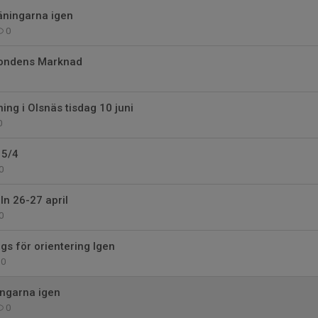
räningarna igen
0
Bondens Marknad
ng i Olsnäs tisdag 10 juni
0
15/4
0
ln 26-27 april
0
ags för orientering Igen
0
ingarna igen
0