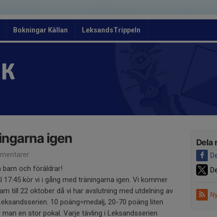
Bokningar Källan
LeksandsTrippeln
OK
ningarna igen
Dela 
mentarer
De
a barn och föräldrar!
De
l 17:45 kör vi i gång med träningarna igen. Vi kommer
fram till 22 oktober då vi har avslutning med utdelning av
Ny
Leksandsserien. 10 poäng=medalj, 20-70 poäng liten
 man en stor pokal. Varje tävling i Leksandsserien