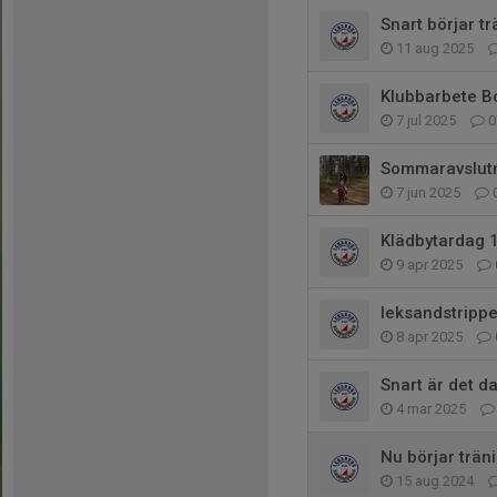
Snart börjar t
11 aug 2025
Klubbarbete 
7 jul 2025
0
Sommaravslutni
7 jun 2025
Klädbytardag 
9 apr 2025
leksandstrippe
8 apr 2025
Snart är det d
4 mar 2025
Nu börjar trän
15 aug 2024