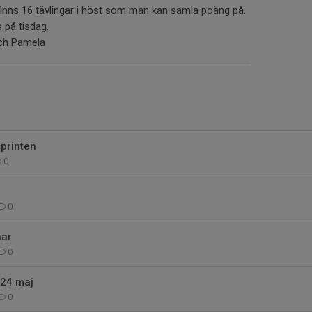
inns 16 tävlingar i höst som man kan samla poäng på.
s på tisdag.
och Pamela
printen
0
0
nar
0
-24 maj
0