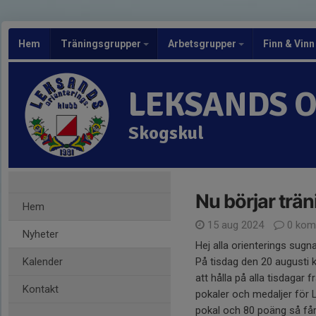
Hem
Träningsgrupper
Arbetsgrupper
Finn & Vinn
LEKSANDS 
Skogskul
Nu börjar trä
Hem
15 aug 2024
0 kom
Nyheter
Hej alla orienterings sugn
Kalender
På tisdag den 20 augusti k
att hålla på alla tisdagar 
Kontakt
pokaler och medaljer för 
pokal och 80 poäng så får