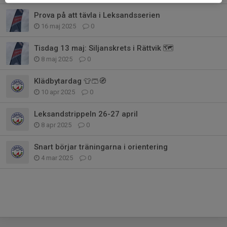
Prova på att tävla i Leksandsserien
16 maj 2025
0
Tisdag 13 maj: Siljanskrets i Rättvik 🗺️
8 maj 2025
0
Klädbytardag 👕🩳🧭
10 apr 2025
0
Leksandstrippeln 26-27 april
8 apr 2025
0
Snart börjar träningarna i orientering
4 mar 2025
0