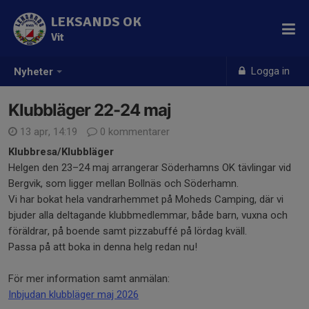
LEKSANDS OK
Vit
Logga in
Nyheter
Klubbläger 22-24 maj
13 apr, 14:19
0 kommentarer
Klubbresa/Klubbläger
Helgen den 23–24 maj arrangerar Söderhamns OK tävlingar vid
Bergvik, som ligger mellan Bollnäs och Söderhamn.
Vi har bokat hela vandrarhemmet på Moheds Camping, där vi
bjuder alla deltagande klubbmedlemmar, både barn, vuxna och
föräldrar, på boende samt pizzabuffé på lördag kväll.
Passa på att boka in denna helg redan nu!
För mer information samt anmälan:
Inbjudan klubbläger maj 2026