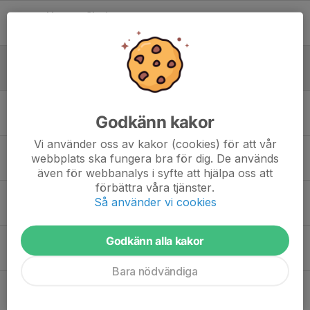
Hyra av SI-pinnar
19 apr, 21:37
0
Klubbläger 22-24 maj
13 apr, 14:19
0
En julhälsning och lite till
Godkänn kakor
15 dec 2025
0
Vi använder oss av kakor (cookies) för att vår
Info från Skärmskoj
webbplats ska fungera bra för dig. De används
22 sep 2025
0
även för webbanalys i syfte att hjälpa oss att
förbättra våra tjänster.
Ledare Skärmskoj
Så använder vi cookies
6 aug 2025
0
Godkänn alla kakor
Klubbarbete Bondens Marknad
7 jul 2025
0
Bara nödvändiga
Sommaravslutning i Olsnäs tisdag 10 juni
7 jun 2025
0