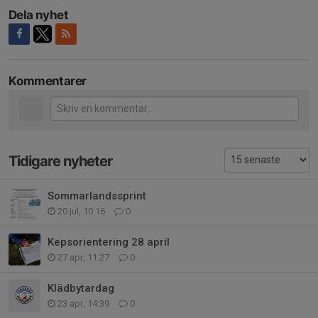
Dela nyhet
Kommentarer
Tidigare nyheter
Sommarlandssprint
20 jul, 10:16
0
Kepsorientering 28 april
27 apr, 11:27
0
Klädbytardag
23 apr, 14:39
0