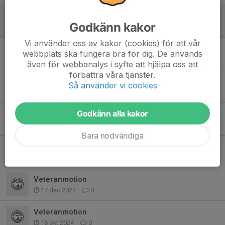
TräningsOL
Godkänn kakor
5 jul, 21:04
3
Vi använder oss av kakor (cookies) för att vår
Dalaveteran OL 2026
webbplats ska fungera bra för dig. De används
22 mar, 15:04
1
även för webbanalys i syfte att hjälpa oss att
förbättra våra tjänster.
Veteranerna 2025
Så använder vi cookies
1 dec 2025
2
Godkänn alla kakor
Dalaveteran OL 8 april
8 apr 2025
0
Bara nödvändiga
Dalaveteran OL
5 feb 2025
0
Veteranmotion
17 dec 2024
0
Veteranmotion
16 okt 2024
0