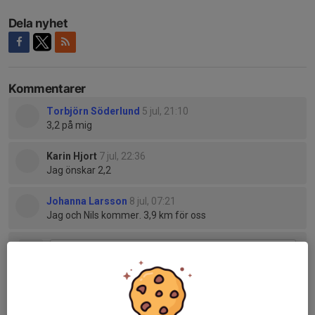
Dela nyhet
Kommentarer
Torbjörn Söderlund
5 jul, 21:10
3,2 på mig
Karin Hjort
7 jul, 22:36
Jag önskar 2,2
Johanna Larsson
8 jul, 07:21
Jag och Nils kommer. 3,9 km för oss
Tidigare nyheter