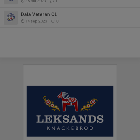
25 okt 2023
1
Dala Veteran OL
14 sep 2023
0