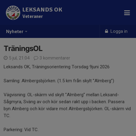
LEKSANDS OK
Veteraner
Logga in
Nyheter
TräningsOL
5 jul, 21:04
3 kommentarer
Leksands OK, Träningsorientering Torsdag 9juni 2026
Samling: Almbergsbjörken. (1.5 km från skylt ”Almberg”)
Vägvisning: OL-skärm vid skylt ”Almberg” mellan Leksand-
Sågmyra, Sväng av och kör sedan rakt upp i backen. Passera
byn Almberg och kör vidare mot Almbergsbjörken. OL-skärm vid
TC.
​​
Parkering: Vid TC.