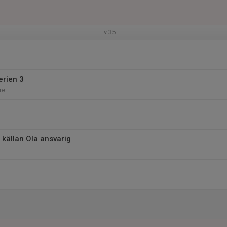
v.35
rien 3
re
 källan Ola ansvarig