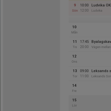
9
10:00
Ludvika OK
12:00
Sön
Ludvika
10
Mån
11
17:45
Byalagskavl
20:00
Tis
Vägen mellan 
12
Ons
13
09:00
Leksands 
11:00
Tor
Leksands So
14
Fre
15
Lör