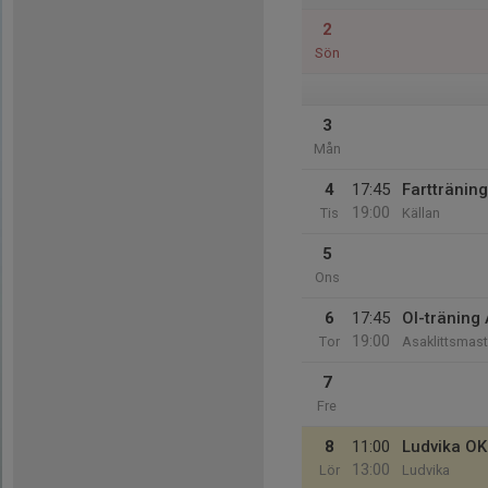
2
Sön
3
Mån
4
17:45
Fartträning
19:00
Tis
Källan
5
Ons
6
17:45
Ol-träning
19:00
Tor
Asaklittsmas
7
Fre
8
11:00
Ludvika OK
13:00
Lör
Ludvika