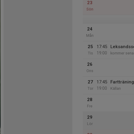
23
Sön
24
Mån
25
17:45
Leksandsse
19:00
Tis
kommer sena
26
Ons
27
17:45
Fartträning
19:00
Tor
Källan
28
Fre
29
Lör