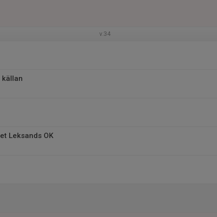
v.34
 källan
et Leksands OK