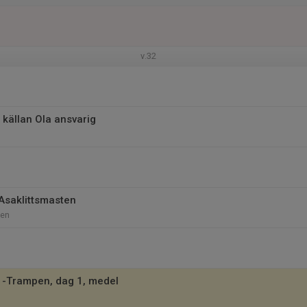
v.32
 källan Ola ansvarig
 Asaklittsmasten
ten
 -Trampen, dag 1, medel