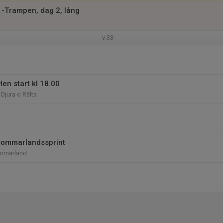
 -Trampen, dag 2, lång
v.33
en start kl 18.00
Djura o Rälta
sommarlandssprint
mmarland