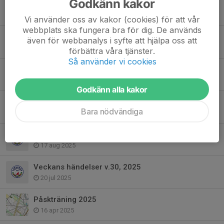
Godkänn kakor
Minnesord över Rune Mases (1928–2026)
20 mar, 13:52
Vi använder oss av kakor (cookies) för att vår
webbplats ska fungera bra för dig. De används
Veckans händelser v.48, 2025
även för webbanalys i syfte att hjälpa oss att
23 nov 2025
förbättra våra tjänster.
Så använder vi cookies
Veckans händelser v.47, 2025
15 nov 2025
Godkänn alla kakor
Veckans händelser v.46, 2025
Bara nödvändiga
8 nov 2025
Veckans händelser v.34, 2025
17 aug 2025
Veckans händelser v.30, 2025
20 jul 2025
Påskträning 2025
16 apr 2025