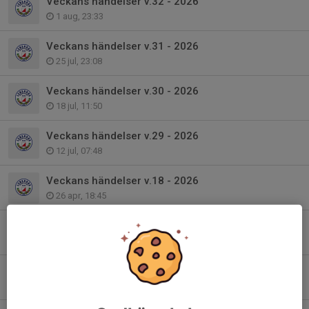
Veckans händelser v.32 - 2026
1 aug, 23:33
Veckans händelser v.31 - 2026
25 jul, 23:08
Veckans händelser v.30 - 2026
18 jul, 11:50
Veckans händelser v.29 - 2026
12 jul, 07:48
Veckans händelser v.18 - 2026
26 apr, 18:45
Klubbläger 22-24 maj
8 apr, 13:12
Månadsinfo Våren 2026
28 mar, 10:21