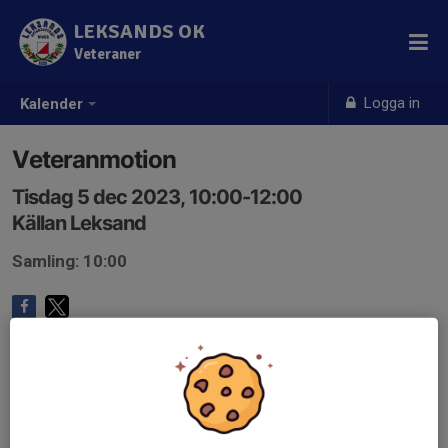
LEKSANDS OK
Veteraner
Logga in
Kalender
Veteranmotion
Tisdag 5 dec 2023, 10:00-12:00
Källan Leksand
Samling: 10:00