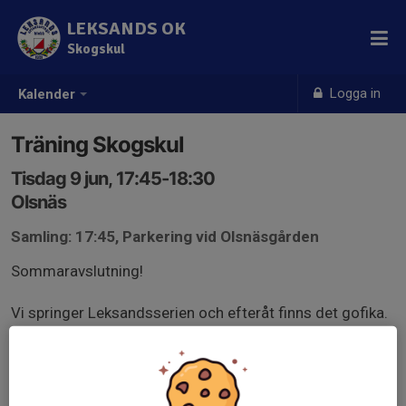
LEKSANDS OK
Skogskul
Logga in
Kalender
Träning Skogskul
Tisdag 9 jun, 17:45-18:30
Olsnäs
Samling: 17:45, Parkering vid Olsnäsgården
Sommaravslutning!
Vi springer Leksandsserien och efteråt finns det gofika.
Anmälan via Eventor senast söndag kväll.
Meddela Lotta om ni vill ha hjälp med anmälan, tel