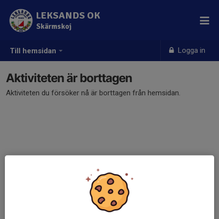
LEKSANDS OK
Skärmskoj
Logga in
Till hemsidan
Aktiviteten är borttagen
Aktiviteten du försöker nå är borttagen från hemsidan.