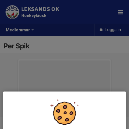
LEKSANDS OK
Hockeykiosk
Logga in
Medlemmar
Per Spik
Ålder
62 år