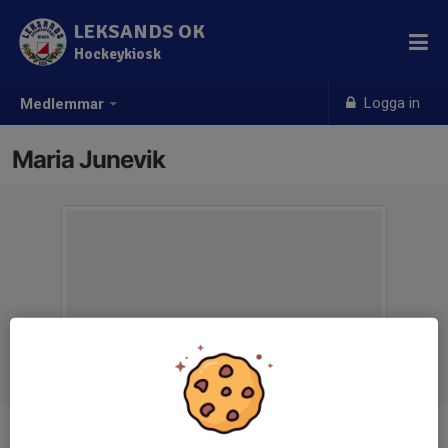
LEKSANDS OK
Hockeykiosk
Logga in
Medlemmar
Maria Junevik
Ålder
58 år